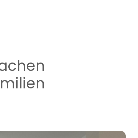
Aachen
milien