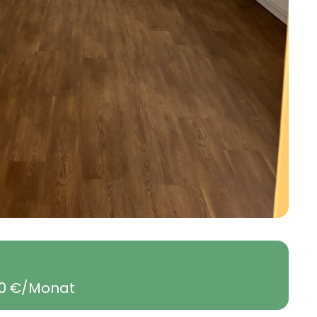
0
€/Monat