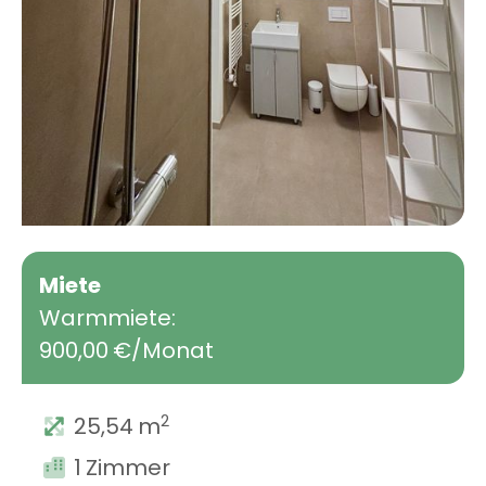
Miete
Warmmiete:
900,00
€/Monat
2
25,54
m
1
Zimmer