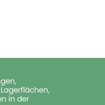
gen,
Lagerflächen,
en in der