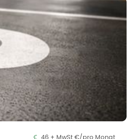
46 + MwSt
€/pro Monat