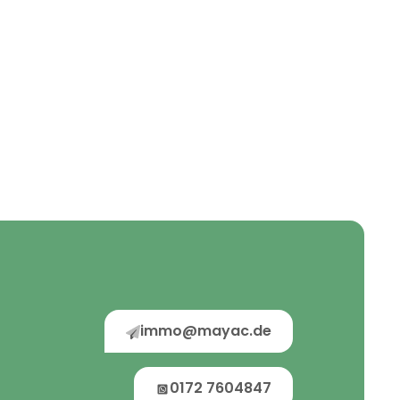
immo@mayac.de
0172 7604847